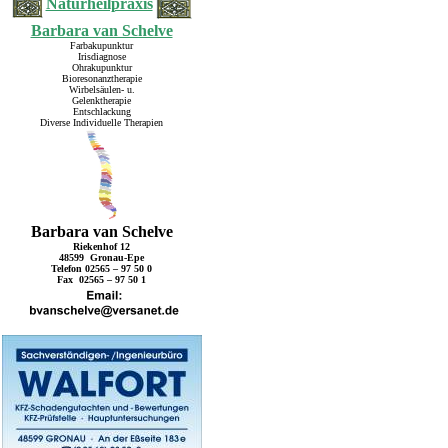
Naturheilpraxis
Barbara van Schelve
Farbakupunktur
Irisdiagnose
Ohrakupunktur
Bioresonanztherapie
Wirbelsäulen- u.
Gelenktherapie
Entschlackung
Diverse Individuelle Therapien
Barbara van Schelve
Riekenhof 12
48599 Gronau-Epe
Telefon 02565 – 97 50 0
Fax 02565 – 97 50 1