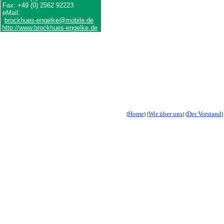
Fax: +49 (0) 2562 92223
eMail:
brockhues-engelke@mobile.de
http://www.brockhues-engelke.de
Home
Wir über uns
Der Vorstand
[
] [
] [
]