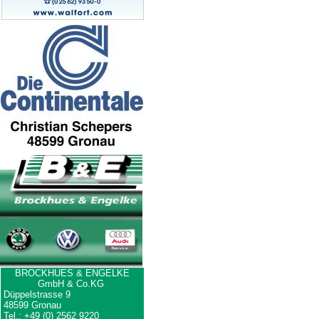
BROCKHUES & ENGELKE
GmbH & Co.KG
Düppelstrasse 9
48599 Gronau
Tel.: +49 (0) 2562 9220