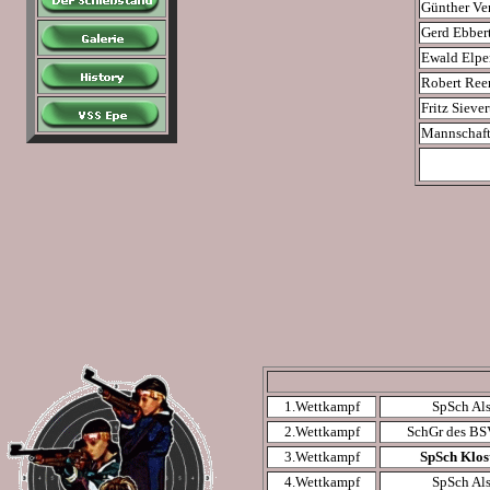
Günther Ver
Gerd Ebber
Ewald Elpe
Robert Ree
Fritz Siever
Mannschaft
1.Wettkampf
SpSch Als
2.Wettkampf
SchGr des BS
3.Wettkampf
SpSch Klost
4.Wettkampf
SpSch Als