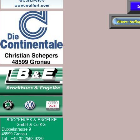
BROCKHUES & ENGELKE
GmbH & Co.KG
Düppelstrasse 9
48599 Gronau
Tel.: +49 (0) 2562 9220