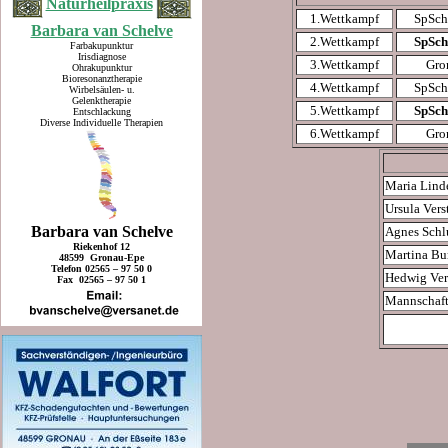
Naturheilpraxis
1.Wettkampf
SpSch
Barbara van Schelve
2.Wettkampf
SpSch
Farbakupunktur
Irisdiagnose
3.Wettkampf
Gro
Ohrakupunktur
Bioresonanztherapie
4.Wettkampf
SpSch
Wirbelsäulen- u.
Gelenktherapie
5.Wettkampf
SpSch
Entschlackung
Diverse Individuelle Therapien
6.Wettkampf
Gro
Maria Lin
Ursula Vers
Barbara van Schelve
Agnes Schl
Riekenhof 12
Martina Bu
48599 Gronau-Epe
Telefon 02565 – 97 50 0
Hedwig Ver
Fax 02565 – 97 50 1
Mannschaft