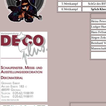
5.Wettkampf
SchGr des BS
6.Wettkampf
SpSch Klost
Heinz Peter
Ludger Hu
Hans Fellra
Jürgen Zok
Bernhard Ve
Mannschaft