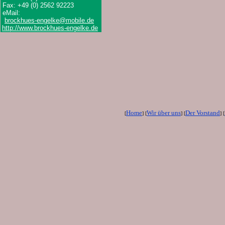
Fax: +49 (0) 2562 92223
eMail:
brockhues-engelke@mobile.de
http://www.brockhues-engelke.de
Home
Wir über uns
Der Vorstand
[
] [
] [
] [