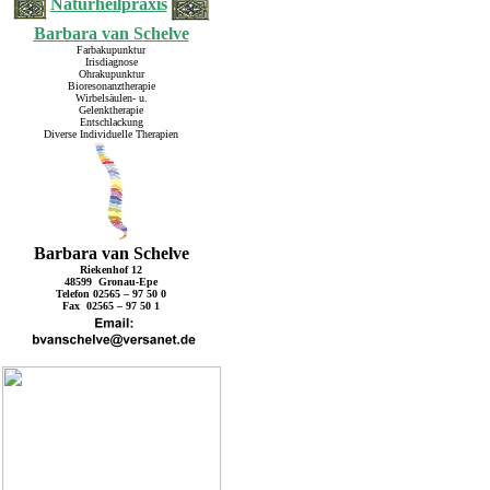
Naturheilpraxis
Barbara van Schelve
Farbakupunktur
Irisdiagnose
Ohrakupunktur
Bioresonanztherapie
Wirbelsäulen- u.
Gelenktherapie
Entschlackung
Diverse Individuelle Therapien
Barbara van Schelve
Riekenhof 12
48599 Gronau-Epe
Telefon 02565 – 97 50 0
Fax 02565 – 97 50 1