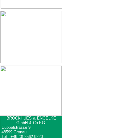
BROCKHUES & ENGELKE
GmbH & Co.KG
Düppelstrasse 9
48599 Gronau
Tel.: +49 (0) 2562 9220