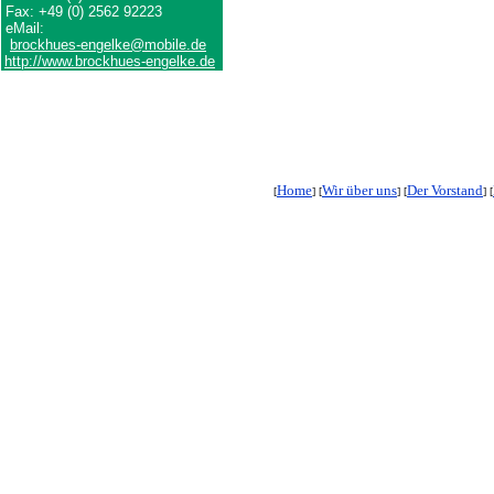
Fax: +49 (0) 2562 92223
eMail:
brockhues-engelke@mobile.de
http://www.brockhues-engelke.de
Home
Wir über uns
Der Vorstand
[
] [
] [
] [