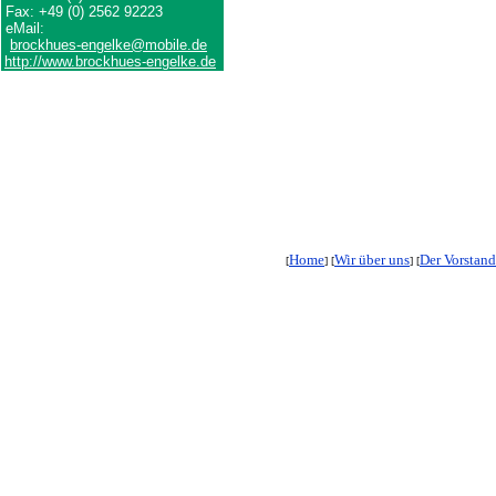
Fax: +49 (0) 2562 92223
eMail:
brockhues-engelke@mobile.de
http://www.brockhues-engelke.de
Home
Wir über uns
Der Vorstand
[
] [
] [