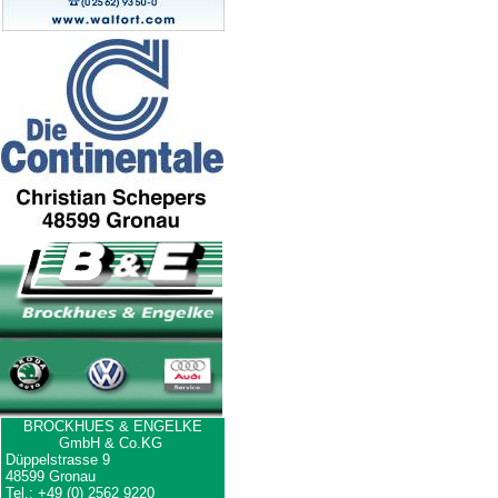
BROCKHUES & ENGELKE
GmbH & Co.KG
Düppelstrasse 9
48599 Gronau
Tel.: +49 (0) 2562 9220