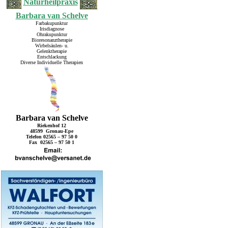
Naturheilpraxis
Barbara van Schelve
Farbakupunktur
Irisdiagnose
Ohrakupunktur
Bioresonanztherapie
Wirbelsäulen- u.
Gelenktherapie
Entschlackung
Diverse Individuelle Therapien
Barbara van Schelve
Riekenhof 12
48599 Gronau-Epe
Telefon 02565 – 97 50 0
Fax 02565 – 97 50 1