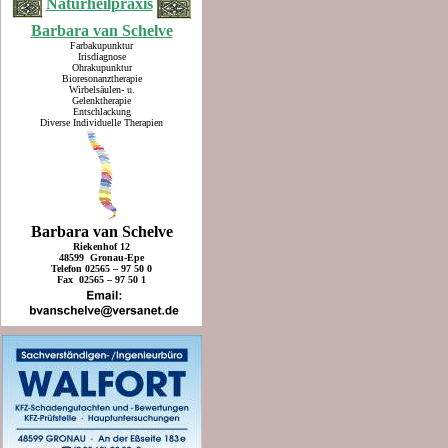
Naturheilpraxis
Barbara van Schelve
Farbakupunktur
Irisdiagnose
Ohrakupunktur
Bioresonanztherapie
Wirbelsäulen- u.
Gelenktherapie
Entschlackung
Diverse Individuelle Therapien
Barbara van Schelve
Riekenhof 12
48599 Gronau-Epe
Telefon 02565 – 97 50 0
Fax 02565 – 97 50 1