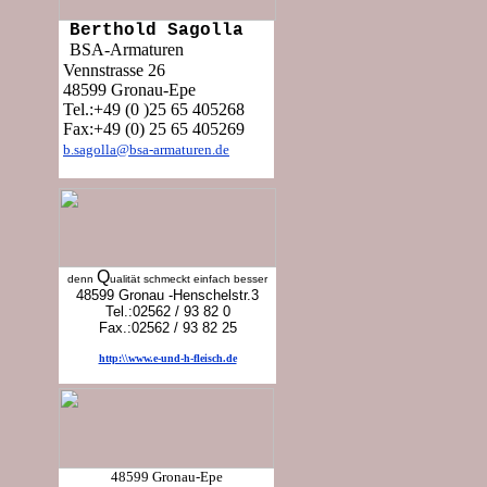
Berthold Sagolla
BSA-Armaturen
Vennstrasse 26
48599 Gronau-Epe
Tel.:+49 (0 )25 65 405268
Fax:+49 (0) 25 65 405269
b.sagolla@bsa-armaturen.de
Q
denn
ualität schmeckt einfach besser
48599 Gronau -Henschelstr.3
Tel.:02562 / 93 82 0
Fax.:02562 / 93 82 25
http:\\www.e-und-h-fleisch.de
48599 Gronau-Epe