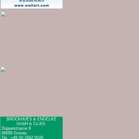
BROCKHUES & ENGELKE
GmbH & Co.KG
Düppelstrasse 9
48599 Gronau
Tel.: +49 (0) 2562 9220