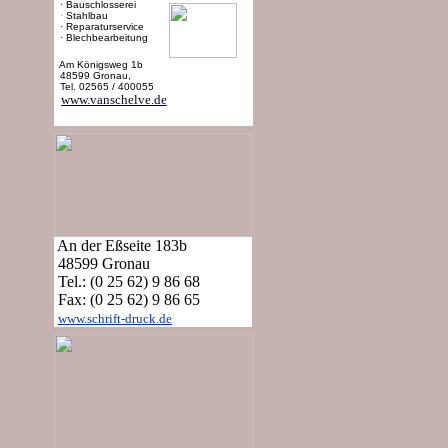
·
Bauschlosserei
·
Stahlbau
·
Reparaturservice
·
Blechbearbeitung
Am Königsweg 1b
48599 Gronau,
Tel. 02565 / 400055
www.vanschelve.de
An der Eßseite 183b
48599 Gronau
Tel.: (0 25 62) 9 86 68
Fax: (0 25 62) 9 86 65
www.schrift-druck.de